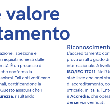
e valore
itamento
Riconoscimento
cazione, ispezione e
L’accreditamento confer
 requisiti richiesti dalle
prova un alto grado di
rmità. È un processo di
internazionale. A live
s che conferma la
ISO/IEC 17011
. Nell’
nismi. Tali enti verificano
stabilisce che ogni st
nali, certificandone la
di accreditamento, con
 Questo assicura che i
ufficiale. In Italia, 
urezza
, risultando
è
Accredia
, che opera
dei servizi verificati.