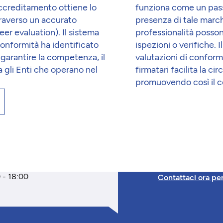
 accreditamento ottiene lo
funziona come un passa
ttraverso un accurato
presenza di tale march
er evaluation). Il sistema
professionalità possono
onformità ha identificato
ispezioni o verifiche. 
 garantire la competenza, il
valutazioni di conformi
a gli Enti che operano nel
firmatari facilita la ci
promuovendo così il c
 - 18:00
Contattaci ora pe