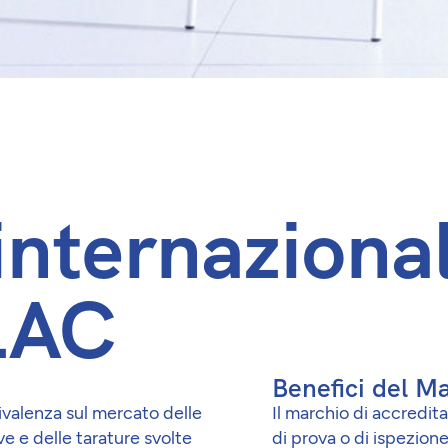
internazional
ILAC
Benefici del M
ivalenza sul mercato delle
Il marchio di accredit
ove e delle tarature svolte
di prova o di ispezione