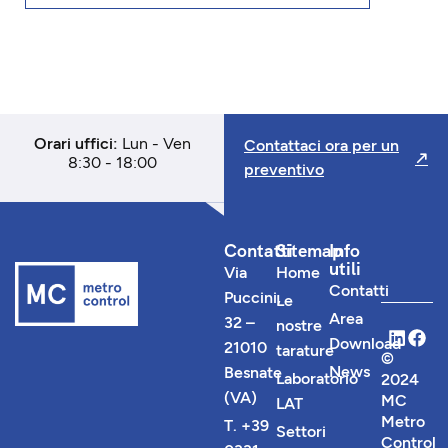
Orari uffici:
Lun - Ven
Contattaci ora per un
8:30 - 18:00
preventivo
Contatti
Sitemap
Info
utili
Via
Home
Contatti
Puccini,
Le
Area
32 –
nostre
Download
21010
tarature
©
News
Besnate
Laboratorio
2024
(VA)
MC
LAT
Metro
T. +39
Settori
Control