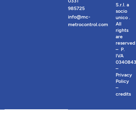
0331
S.r.l. a
985725
socio
info@mc-
unico
.
All
metrocontrol.com
rights
are
reserved
– P.
IVA
0340843
–
Privacy
Policy
–
credits