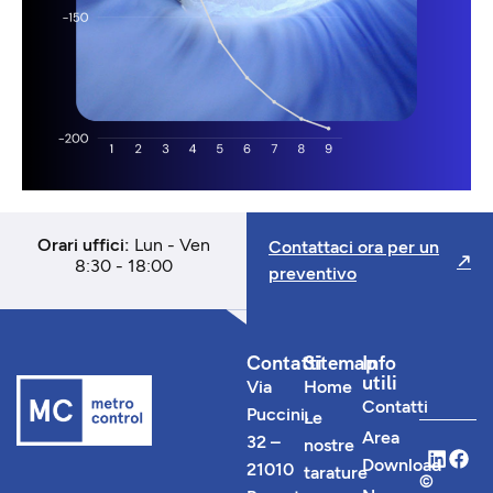
Orari uffici:
Lun - Ven
Contattaci ora per un
8:30 - 18:00
preventivo
Contatti
Sitemap
Info
utili
Via
Home
Contatti
Puccini,
Le
Area
32 –
nostre
Download
21010
tarature
©