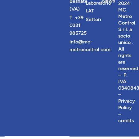
News
Besnate
Laboratorio
2024
(VA)
MC
LAT
Metro
T. +39
Settori
Control
0331
S.r.l. a
985725
socio
info@mc-
unico
.
All
metrocontrol.com
rights
are
reserved
– P.
IVA
0340843
–
Privacy
Policy
–
credits